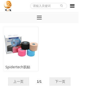
끀
ꄙ
끀
Spidertech肌贴
上一页
1
/
1
下一页