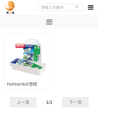
끀
ꄙ
끀
Holmenkol雪蜡
上一页
1
/
1
下一页