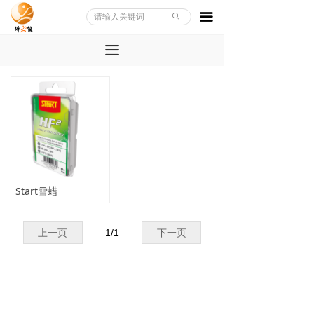
끀
ꄙ
끀
Start雪蜡
上一页
1
/
1
下一页